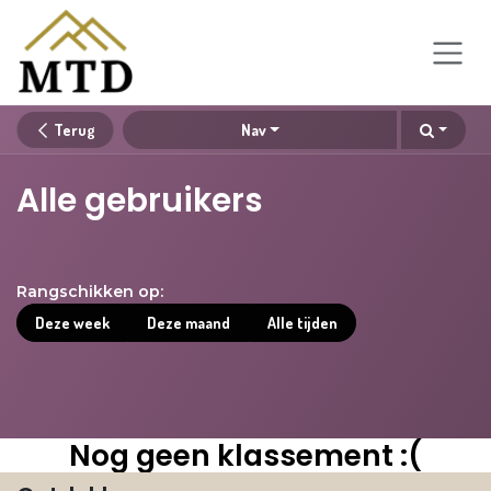
Overslaan naar inhoud
Terug
Nav
Alle gebruikers
Rangschikken op:
Deze week
Deze maand
Alle tijden
Nog geen klassement :(