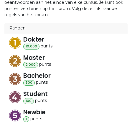
beantwoorden aan het einde van elke cursus. Je kunt ook
punten verdienen op het forum. Volg deze link naar de
regels van het forum.
Rangen
Dokter
punt
s
10.000
Master
punt
s
2.000
Bachelor
punt
s
500
Student
punt
s
100
Newbie
punt
s
1